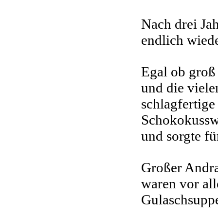
Nach drei
Ja
endlich wied
Egal ob groß
und die viel
schlagfertig
Schokokusswe
und sorgte f
Großer Andra
waren vor all
Gulaschsuppe