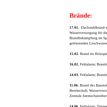
Brände:
17.01.
Dachstuhlbrand ei
Wasserversorgung für di
Brandbekämpfung im Speic
gefrierenden Löschwasse
15.02.
Brand im Holzspän
16.02.
Fehlalarm; Brand
24.03.
Fehlalarm; Brand
11.06.
Brand des Baustoff
Bereitschaft, Wasservers
Zentrale Atemschutzübe
14.06.
Fehlalarm; Zimmer