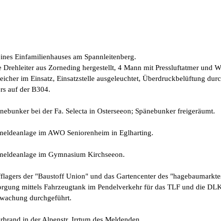
nes Einfamilienhauses am Spannleitenberg.
e Drehleiter aus Zorneding hergestellt, 4 Mann mit Pressluftatmer und
her im Einsatz, Einsatzstelle ausgeleuchtet, Überdruckbelüftung durc
rs auf der B304.
ebunker bei der Fa. Selecta in Osterseeon; Spänebunker freigeräumt.
meldeanlage im AWO Seniorenheim in Eglharting.
meldeanlage im Gymnasium Kirchseeon.
lagers der "Baustoff Union" und das Gartencenter des "hagebaumarktes
orgung mittels Fahrzeugtank im Pendelverkehr für das TLF und die DLK
rwachung durchgeführt.
brand in der Alpenstr. Irrtum des Meldenden.